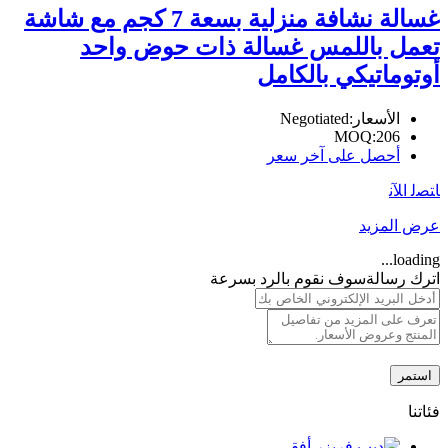
غسالة نشافة منزلية بسعة 7 كجم مع شاشة
تعمل باللمس غسالة ذات حوض واحد
أوتوماتيكي بالكامل
الأسعار:
Negotiated
MOQ:
206
أحصل على آخر سعر
ﺎﺘﺼﻟ ﺍﻶﻧ
عرض المزيد
loading...
اترك رسالة
سوف نقوم بالرد بسرعة
استمر
فئاتنا