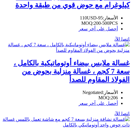
كيلوغرام مع حوض قوي من طبقة واحدة
الأسعار:
95-110USD
MOQ:
200-500PCS
أحصل على آخر سعر
ﺎﺘﺼﻟ ﺍﻶﻧ
غسالة ملابس بيضاء أوتوماتيكية بالكامل ،
سعة 7 كجم ، غسالة منزلية بحوض من
الفولاذ المقاوم للصدأ
الأسعار:
Negotiated
MOQ:
206
أحصل على آخر سعر
ﺎﺘﺼﻟ ﺍﻶﻧ