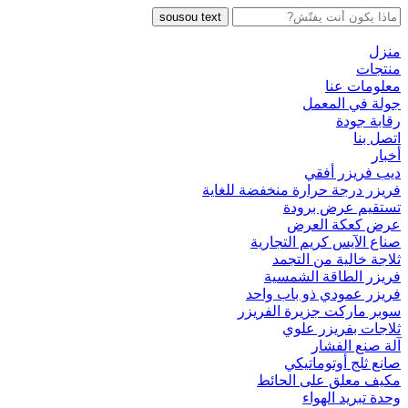
sousou text
منزل
منتجات
معلومات عنا
جولة في المعمل
رقابة جودة
اتصل بنا
أخبار
ديب فريزر أفقي
فريزر درجة حرارة منخفضة للغاية
تستقيم عرض برودة
عرض كعكة العرض
صناع الآيس كريم التجارية
ثلاجة خالية من التجمد
فريزر الطاقة الشمسية
فريزر عمودي ذو باب واحد
سوبر ماركت جزيرة الفريزر
ثلاجات بفريزر علوي
آلة صنع الفشار
صانع ثلج أوتوماتيكي
مكيف معلق على الحائط
وحدة تبريد الهواء