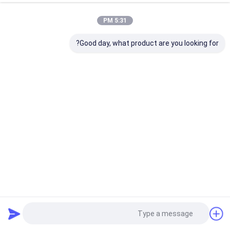
5:31 PM
Good day, what product are you looking for?
R290a فريزر أفقي عميق 12.7 قدم مكعب عرض علوي منحني
جسم رغوي سميك
ديب فريزر أفقي
2024-06-07