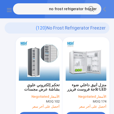
(120)
No Frost Refrigerator Freezer
منزل أنيق داخلي ضوء
تحكم إلكتروني علوي
LED ثلاجة فروست فريزر
بشاشة عرض مجمدات
ميني
باب واحد خالية من
الأسعار:
Negotiated
الأسعار:
Negotiated
الصقيع مع صواني
MOQ:
102
MOQ:
174
أحصل على آخر سعر
أحصل على آخر سعر