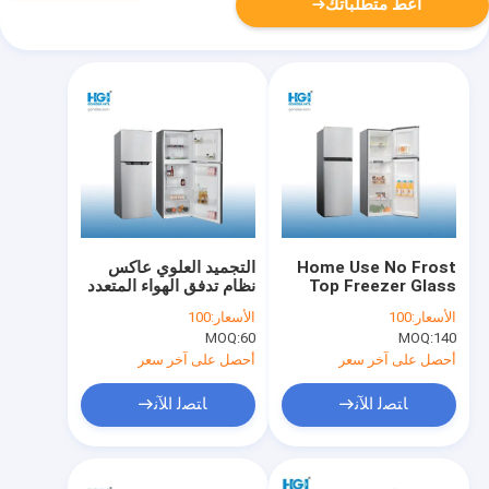
أعط متطلباتك
Home Use No Frost
التجميد العلوي عاكس
Top Freezer Glass
نظام تدفق الهواء المتعدد
Door Refrigerator
الباب الزجاجي الثلاجة
الأسعار:
100
الأسعار:
100
Bcd-215W
بدون ثلج Bcd-350W
MOQ:
60
MOQ:
140
أحصل على آخر سعر
أحصل على آخر سعر
ﺎﺘﺼﻟ ﺍﻶﻧ
ﺎﺘﺼﻟ ﺍﻶﻧ