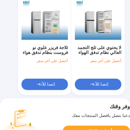
لا يحتوي على ثلج التجمد
ثلاجة فريزر علوي نو
العالي نظام تدفق الهواء
فروست بنظام تدفق هواء
المتعدد ثلاجة الباب
متعدد وباب زجاجي Bcd-
أحصل على آخر سعر
أحصل على آخر سعر
الزجاجي Bcd-175W
220W
ﺎﺘﺼﻟ ﺍﻶﻧ
ﺎﺘﺼﻟ ﺍﻶﻧ
وفر وقتك
دعنا نتصل بأفضل المنتجات معك.