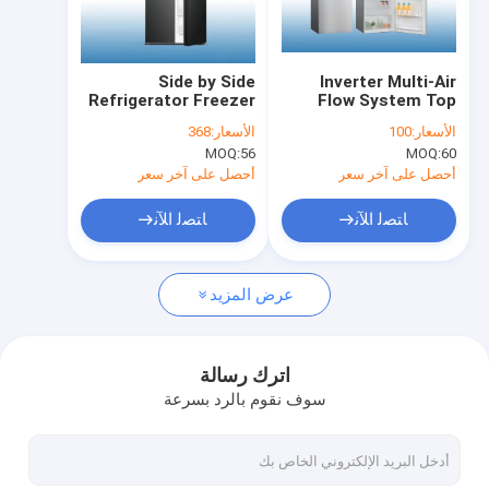
جولة في المعمل
رقابة جودة
Side by Side
Inverter Multi-Air
Refrigerator Freezer
Flow System Top
اتصل بنا
No Frost French
Freezer Glass Door
الأسعار:
100
الأسعار:
368
Door Fridge FF4-58
No Frost
MOQ:
56
MOQ:
60
Refrigerator Bcd-
أخبار
453W
أحصل على آخر سعر
أحصل على آخر سعر
ﺎﺘﺼﻟ ﺍﻶﻧ
ﺎﺘﺼﻟ ﺍﻶﻧ
ديب فريزر أفقي
عرض المزيد
فريزر درجة حرارة منخفضة للغاية
تستقيم عرض برودة
اترك رسالة
سوف نقوم بالرد بسرعة
عرض كعكة العرض
صناع الآيس كريم التجارية