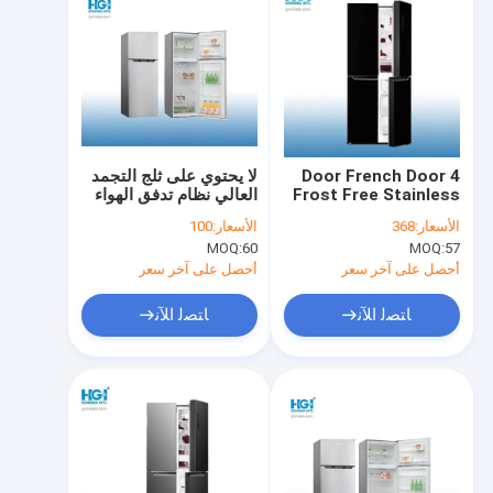
4 Door French Door
لا يحتوي على ثلج التجمد
Frost Free Stainless
العالي نظام تدفق الهواء
Steel Refrigerator
المتعدد ثلاجة الباب
الأسعار:
368
الأسعار:
100
Freezer FF4-48
الزجاجي Bcd-270W
MOQ:
60
MOQ:
57
أحصل على آخر سعر
أحصل على آخر سعر
ﺎﺘﺼﻟ ﺍﻶﻧ
ﺎﺘﺼﻟ ﺍﻶﻧ
منزل
منتجات
معلومات عنا