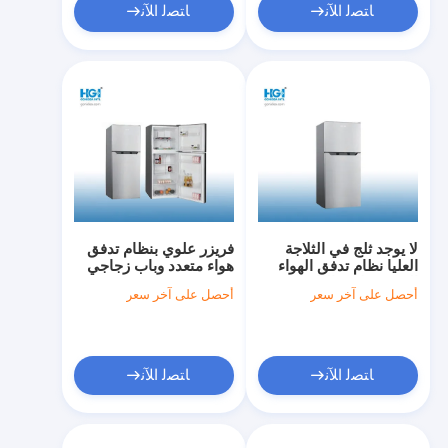
ﺎﺘﺼﻟ ﺍﻶﻧ
ﺎﺘﺼﻟ ﺍﻶﻧ
لا يوجد ثلج في الثلاجة
فريزر علوي بنظام تدفق
العليا نظام تدفق الهواء
هواء متعدد وباب زجاجي
المتعدد ثلاجة الباب
وثلاجة نوفروست Bcd-
أحصل على آخر سعر
أحصل على آخر سعر
الزجاجي Bcd-338W
290W
ﺎﺘﺼﻟ ﺍﻶﻧ
ﺎﺘﺼﻟ ﺍﻶﻧ